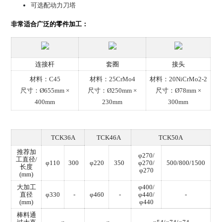
可选配动力刀塔
非常适合广泛的零件加工：
连接杆
套圈
接头
材料：C45
材料：25CrMo4
材料：20NiCrMo2-2
尺寸：Ø655mm ×
尺寸：Ø250mm ×
尺寸：Ø78mm ×
400mm
230mm
300mm
TCK36A
TCK46A
TCK50A
推荐加
φ270/
工直径/
φ110
300
φ220
350
φ270/
500/800/1500
长度
φ270
(mm)
大加工
φ400/
直径
φ330
-
φ460
-
φ440/
-
(mm)
φ440
棒料通