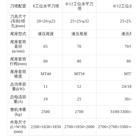
8/12工位水平刀
刀塔配置
8工位水平刀塔
8/12工位水
塔
刀具尺寸
(车削/镗
20×20/φ25
25×25/φ32
25×25/φ3
孔)(mm)
尾座型式
液压尾座
液压尾座
液压尾座
尾座套筒
直径
65
70
70/90
(φ/mm)
尾座套筒
60
80
80
行程(mm)
尾座套筒
MT4#
MT5#
MT5#
锥度
总功率容
11
12
24/18/26
量(kW)
总电流容
19
25
30/40
量(A)
整机净重
2500
2700
3100/3300/460
(kg)
外形尺寸
(L×W×H)
2200×1636×1850
2700×1950×2000
2700×2700×3300×400
(mm)