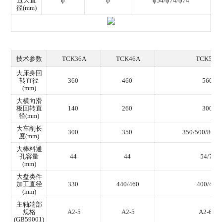
过大直
φ
φ
φ54/φ74/φ74
径(mm)
技术参数
TCK36A
TCK46A
TCK50A
大床身回
转直径
360
460
560
(mm)
大横向滑
板回转直
140
260
300
径(mm)
大车削长
300
350
350/500/800/
度(mm)
大棒料通
孔容量
44
44
54/74
(mm)
大盘类件
加工直径
330
440/460
400/440
(mm)
主轴端部
规格
A2-5
A2-5
A2-6/8
(GB59001)