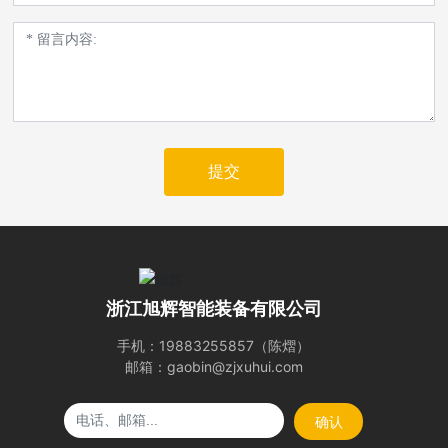
提交
浙江旭辉智能装备有限公司
手机：
19883255857
（陈熠）
邮箱：
gaobin@zjxuhui.com
确认