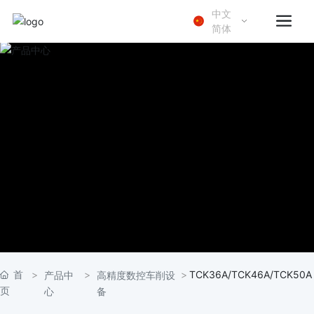
中文
简体
首
TCK36A/TCK46A/TCK50A
产品中
高精度数控车削设
页
心
备