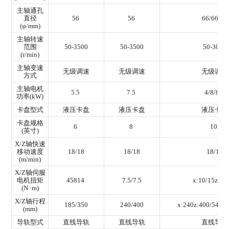
主轴通孔
直径
56
56
66/66/86
(φ/mm)
主轴转速
范围
50-3500
50-3500
50-3000
(r/min)
主轴变速
无级调速
无级调速
无级调速
方式
主轴电机
5.5
7.5
4/8/6/2
功率(kW)
卡盘型式
液压卡盘
液压卡盘
液压卡盘
卡盘规格
6
8
10
(英寸)
X/Z轴快速
移动速度
18/18
18/18
18/18
(m/min)
X/Z轴伺服
电机扭矩
45814
7.5/7.5
x:10/15z:10
(N ·m)
X/Z轴行程
185/350
240/400
x:240z:400/540/
(mm)
导轨型式
直线导轨
直线导轨
直线导轨